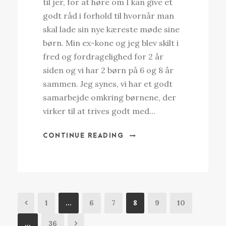
til jer, for at høre om I kan give et
godt råd i forhold til hvornår man
skal lade sin nye kæreste møde sine
børn. Min ex-kone og jeg blev skilt i
fred og fordragelighed for 2 år
siden og vi har 2 børn på 6 og 8 år
sammen. Jeg synes, vi har et godt
samarbejde omkring børnene, der
virker til at trives godt med...
CONTINUE READING
1
…
6
7
8
9
10
…
36