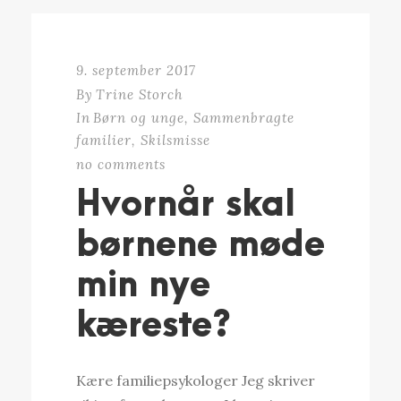
9. september 2017
By
Trine Storch
In
Børn og unge
,
Sammenbragte
familier
,
Skilsmisse
no comments
Hvornår skal
børnene møde
min nye
kæreste?
Kære familiepsykologer Jeg skriver