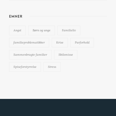
EMNER
Angst
Børn og unge
Familieliv
familieproblematikker
Krise
Parforhold
Sammenbragte familier
Skilsmisse
Spiseforstyrrelse
Stress