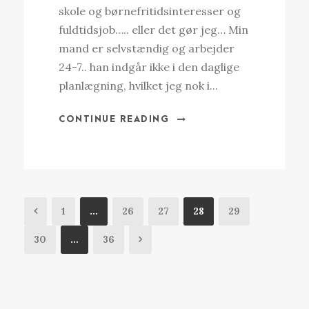
skole og børnefritidsinteresser og
fuldtidsjob….. eller det gør jeg… Min
mand er selvstændig og arbejder
24-7.. han indgår ikke i den daglige
planlægning, hvilket jeg nok i...
CONTINUE READING
1
…
26
27
28
29
30
…
36